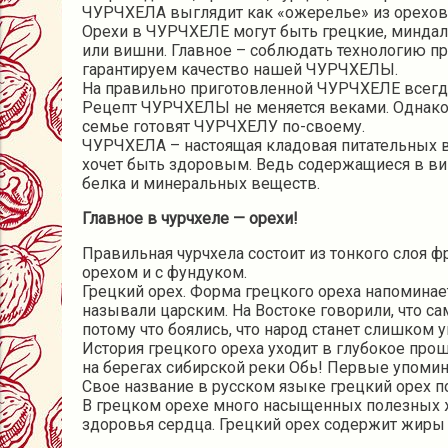
ЧУРЧХЕЛА выглядит как «ожерелье» из орехов,
Орехи в ЧУРЧХЕЛЕ могут быть грецкие, миндаль
или вишни. Главное – соблюдать технологию пр
гарантируем качество нашей ЧУРЧХЕЛЫ.
На правильно приготовленной ЧУРЧХЕЛЕ всегда 
Рецепт ЧУРЧХЕЛЫ не меняется веками. Однако 
семье готовят ЧУРЧХЕЛУ по-своему.
ЧУРЧХЕЛА – настоящая кладовая питательных ве
хочет быть здоровым. Ведь содержащиеся в ви
белка и минеральных веществ.
Главное в чурчхеле — орехи!
Правильная чурчхела состоит из тонкого слоя 
орехом и с фундуком.
Грецкий орех. Форма грецкого ореха напоминае
называли царским. На Востоке говорили, что са
потому что боялись, что народ станет слишком
История грецкого ореха уходит в глубокое прош
на берегах сибирской реки Обь! Первые упомина
Свое название в русском языке грецкий орех по
В грецком орехе много насыщенных полезных 
здоровья сердца. Грецкий орех содержит жиры