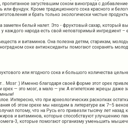
 пропитанное загустевшим соком винограда с добавлени
 или фундук. Кроме традиционного сока красного и белого
иготовления и брать только экологически чистые продукт
заметен белый налет. Это - фруктовый сахар, который вы
у каждого народа есть свой неповторимый ингредиент – е
ществ и витаминов. Она полезна детям, старикам, молоды
ноградном соке антиоксиданты помогают сохранять молодо
фруктового или ягодного сока и большого количества цель
т… Мозг :) Именно благодаря своей форме этот орех привл
м орех — это мозг, а мало — ум. А египетские жрецы даже
 умным!
лое. Интересно, что при археологических раскопках остат
ния об этом орехе мы находим в литературе аж 7–5 веков 
лучил потому, что на Русь его привезли тысячу лет назад 
жиров и витаминов, которые способствуют улучшению пам
 омега-3, которые помогают организму уменьшить мышечн