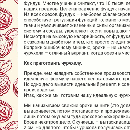
Фундук. Многие ученые считают, что 10 тысяч л
наших предков. Целенаправленно фундук начали
Из всех орехов фундук — наиболее сбалансиро
способствует регуляции функций головного моз
ткани и увеличивает жизненные силы организм.
систему и сосуды, укрепляют кости, повышают 
Несмотря на высокую калорийность, от фундука
с сахарным диабетом и тем, кто просто следит з
Вопреки ошибочному мнению, орехи — не «кало
чурчхела — отличный вариант, когда орехи в чи
Как приготовить чурчхелу.
Прежде, чем наладить собственное производств
идеальную формулу нашего неповторимого про
Но одно дело вывести идеальный рецепт, и сов
производства.
Итак, как же мы готовим нашу идеальную чурч
Мы нанизываем свежие орехи на нити (это дела
вываривается, потом отстаивается и процежива
лишь потом окунаем туда ореховое «ожерелье»
Вроде нехитрое дело. Окунаешь – вытаскиваешь 
2 см. Но для того, чтобы чурчхела получилась 