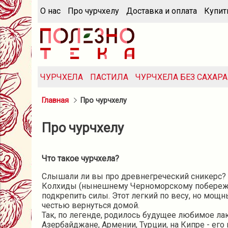
О нас
Про чурчхелу
Доставка и оплата
Купит
ЧУРЧХЕЛА
ПАСТИЛА
ЧУРЧХЕЛА БЕЗ САХАРА
Главная
Про чурчхелу
Про чурчхелу
Что такое чурчхела?
Слышали ли вы про древнегреческий сникерс? Ж
Колхиды (нынешнему Черноморскому побережью 
подкрепить силы. Этот легкий по весу, но мощ
честью вернуться домой.
Так, по легенде, родилось будущее любимое лак
Азербайджане, Армении, Турции, на Кипре - ег