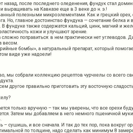
ет назад, после последнего оледенения, фундук стал доми
 выращивать на Кавказе еще в 3 веке до н. э.!
ванный полезными микроэлементами. Как и грецкий орех, 
га. Но, главное достоинство фундука — сочетание белка и
 В фундуке также содержатся кальций, цинк, магний и же
эластичность кожи и улучшают зрение.
 сложно поправиться: в нем практически нет углеводов. 
а весом.
рийные бомбы», а натуральный препарат, который помогае
стом виде уже надоели!
о, мы собрали коллекцию рецептов чурчхелы со всего све
дукта.
сем другое правильно приготовить эту восточную сладост
хелу?
ется только вручную – так мы уверены, что все орехи буд
ется. Затем мы добавляем в него немного пшеничной муки 
.
– сушишь, и все сначала. И так до тех пор, пока вокруг о
оптимальной по толщине, надо сделать как минимум 8 замер