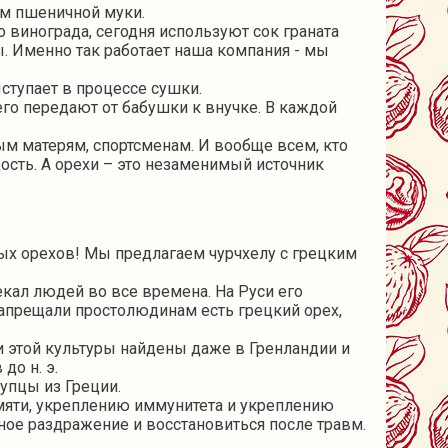
ем пшеничной муки.
 винограда, сегодня используют сок граната
ы. Именно так работает наша компания - мы
ступает в процессе сушки.
го передают от бабушки к внучке. В каждой
м матерям, спортсменам. И вообще всем, кто
сть. А орехи – это незаменимый источник
ных орехов! Мы предлагаем чурчхелу с грецким
екал людей во все времена. На Руси его
 запрещали простолюдинам есть грецкий орех,
ки этой культуры найдены даже в Гренландии и
до н. э.
купцы из Греции.
яти, укреплению иммунитета и укреплению
ое раздражение и восстановиться после травм.