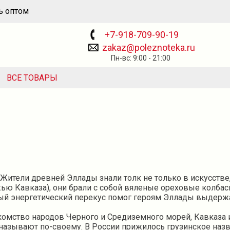
ь оптом
+7-918-709-90-19
zakaz@poleznoteka.ru
Пн-вс: 9:00 - 21:00
ВСЕ ТОВАРЫ
ители древней Эллады знали толк не только в искусстве, 
Кавказа), они брали с собой вяленые ореховые колбаск
ный энергетический перекус помог героям Эллады выдержа
омство народов Черного и Средиземного морей, Кавказа и 
о называют по-своему. В России прижилось грузинское на