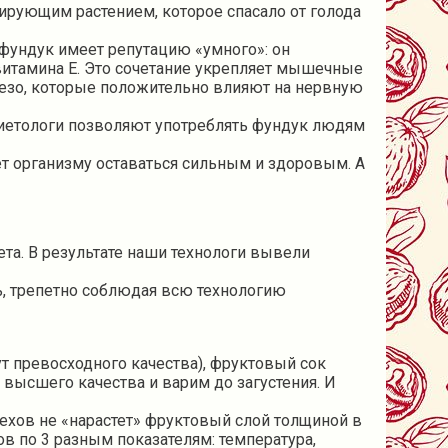
нирующим растением, которое спасало от голода
фундук имеет репутацию «умного»: он
 витамина Е. Это сочетание укрепляет мышечные
лезо, которые положительно влияют на нервную
Диетологи позволяют употреблять фундук людям
т организму оставаться сильным и здоровым. А
та. В результате наши технологи вывели
ь, трепетно соблюдая всю технологию
ут превосходного качества), фруктовый сок
высшего качества и варим до загустения. И
рехов не «нарастет» фруктовый слой толщиной в
ов по 3 разным показателям: температура,