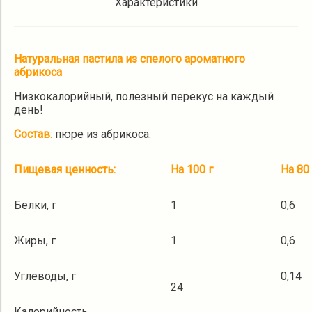
Характеристики
Натуральная пастила из спелого ароматного
абрикоса
Низкокалорийный, полезный перекус на каждый
день!
Состав
:
пюре из абрикоса.
Пищевая ценность:
На 100 г
На 80 
Белки, г
1
0,6
Жиры, г
1
0,6
Углеводы, г
0,14
24
Калорийность,