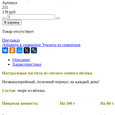
Артикул
211
139 руб
В корзину
Товар отсутствует
Предзаказ
Добавить в сравнение
Удалить из сравнения
Описание
Характеристики
Натуральная пастила из спелого сочного яблока
Низкокалорийный, полезный перекус на каждый день!
Состав
:
пюре из яблока.
Пищевая ценность:
На 100 г
На 80 г 